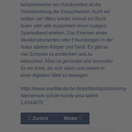
beispielsweise ein Handyverbot ist die
Vorbildwirkung der Erwachsenen. Auch wir
sollten viel öfters wieder einmal ein Buch
lesen oder alle zusammen einen lustigen
Spieleabend erleben. Das Erlernen eines
Musikinstrumentes oder Erkundungen in der
Natur stärken Körper und Geist. Es gibt so
viel Schönes zu entdecken und zu
erforschen. Alles ist gesünder und sinnvoller
für ein Kind, als sich allein und isoliert in
einer digitalen Welt zu bewegen.
https://www.sueddeutsche.de/politik/digitalisierung-
daenemark-schule-handy-pisa-tablet-
1.6344670
Vorheriger Beitrag: Wir müssen unsere Kinde
Nächster Beitrag: Der Krieg g
Zurück
Weiter