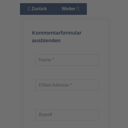
Vorheriger Beitrag: Insektenpulver in Lebensmi
Nächster Beitrag: Neues aus 
Zurück
Weiter
Kommentarformular
ausblenden