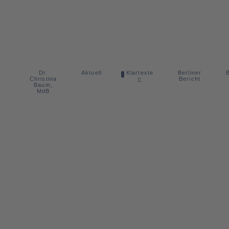
Dr.
Berliner
Aktuell
Klartexte
B
Christina
Bericht
Baum,
MdB