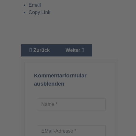
Email
Copy Link
Vorheriger Beitrag: Pulverfass Migration - voll i
Nächster Beitrag: Das Manifes
Zurück
Weiter
Kommentarformular
ausblenden