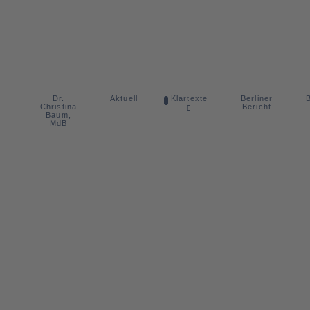
Dr.
Berliner
Aktuell
Klartexte
B
Christina
Bericht
Baum,
MdB