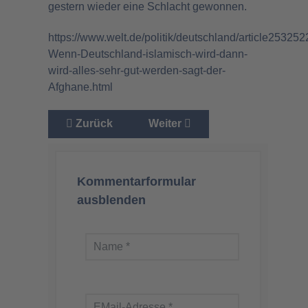
gestern wieder eine Schlacht gewonnen.
https://www.welt.de/politik/deutschland/article25325
Wenn-Deutschland-islamisch-wird-dann-
wird-alles-sehr-gut-werden-sagt-der-
Afghane.html
Vorheriger Beitrag: Deutsche Regierung forcie
Nächster Beitrag: Perversion 
Zurück
Weiter
Kommentarformular
ausblenden