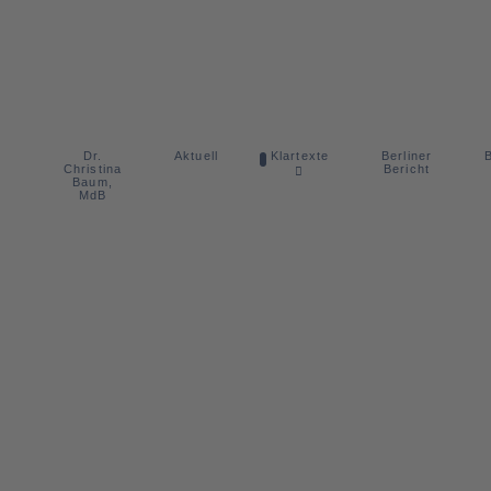
Dr.
Berliner
Aktuell
Klartexte
B
Christina
Bericht
Baum,
MdB