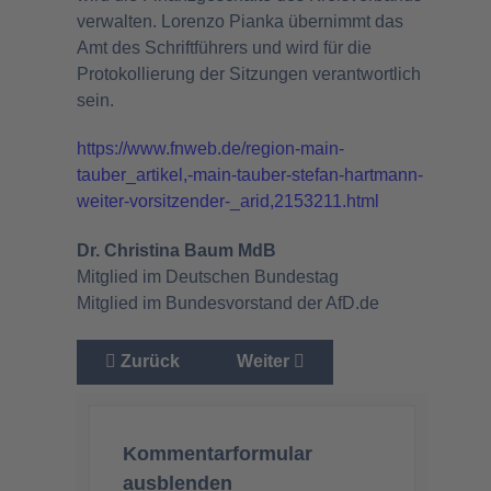
verwalten. Lorenzo Pianka übernimmt das
Amt des Schriftführers und wird für die
Protokollierung der Sitzungen verantwortlich
sein.
https://www.fnweb.de/region-main-
tauber_artikel,-main-tauber-stefan-hartmann-
weiter-vorsitzender-_arid,2153211.html
Dr. Christina Baum MdB
Mitglied im Deutschen Bundestag
Mitglied im Bundesvorstand der
AfD.de
Vorheriger Beitrag: Christinas Berliner Berich
Nächster Beitrag: Christinas Bl
Zurück
Weiter
Kommentarformular
ausblenden