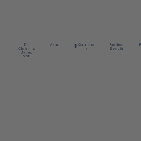
Dr.
Berliner
Aktuell
Klartexte
B
Christina
Bericht
Baum,
MdB