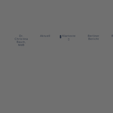
Dr.
Berliner
Aktuell
Klartexte
B
Christina
Bericht
Baum,
MdB