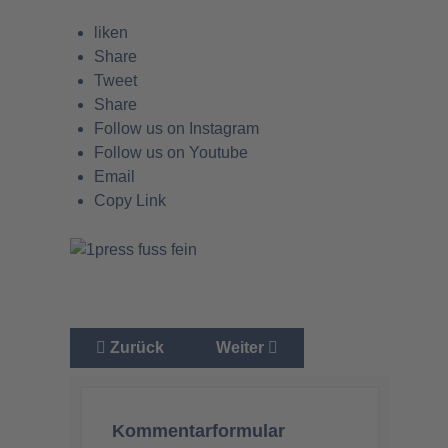
liken
Share
Tweet
Share
Follow us on Instagram
Follow us on Youtube
Email
Copy Link
Vorheriger Beitrag: Christina Baum: Lauter
Nächster Beitrag: Impfschäde
Zurück
Weiter
Kommentarformular