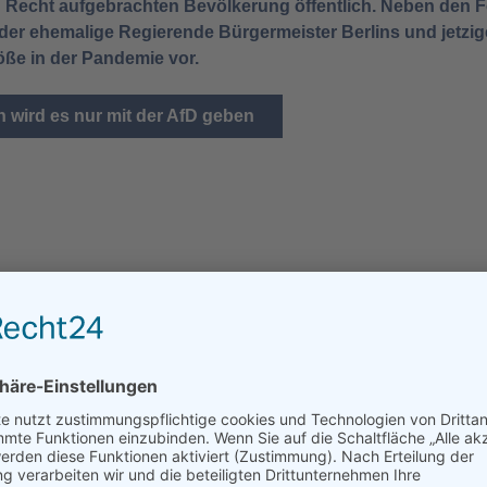
 Recht aufgebrachten Bevölkerung öffentlich. Neben den F
 der ehemalige Regierende Bürgermeister Berlins und jetz
öße in der Pandemie vor.
 wird es nur mit der AfD geben
 der Leyen dazu berechtigt,
bzuschließen?