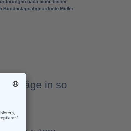
orderungen nach einer, bisher
ige Bundestagsabgeordnete Müller
 Verträge in so