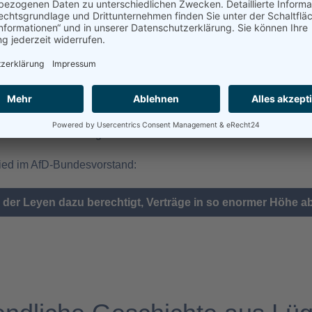
tina Baum
Kategorie:
Pressemitteilungen
 auch eine Präsidentin der EU-Kommission nicht gegen das Einw
n würde und deshalb möglichst geheim bleiben soll. Nicht anders
dem Hauptgeschäftsführer (CEO) von Pfizer, Albert Bourla, nich
hlichkeit im Amt vorgeworfen.
glied im AfD-Bundesvorstand:
 der Leyen dazu berechtigt, Verträge in so enormer Höhe 