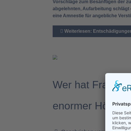
Vorschläge zum Besänftigen der zu
abgelehnten, Aufarbeitung schlägt
eine Amnestie für angebliche Verst
Weiterlesen: Entschädigungen
Wer hat Frau von
enormer Höhe a