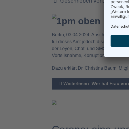
Geschrieben von:
Dr. Chris
Berlin, 03.04.2024. Anscheinend ist
für dieses Amt jedoch disqualifiziere
der Leyen, Chat- und SMS-Verkehr mit 
Vorteilsnahme, Korruption und Bestec
Dazu erklärt Dr. Christina Baum, Mit
Weiterlesen: Wer hat Frau von