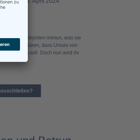
Erstellt: 03. April 2024
irken von Lobbyisten immun, was sie
 ist es zu erklären, dass Ursula von
t offenlegen will. Doch nun wird ihr
abzuschließen?