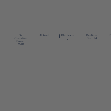
Dr.
Berliner
Aktuell
Klartexte
B
Christina
Bericht
Baum,
MdB