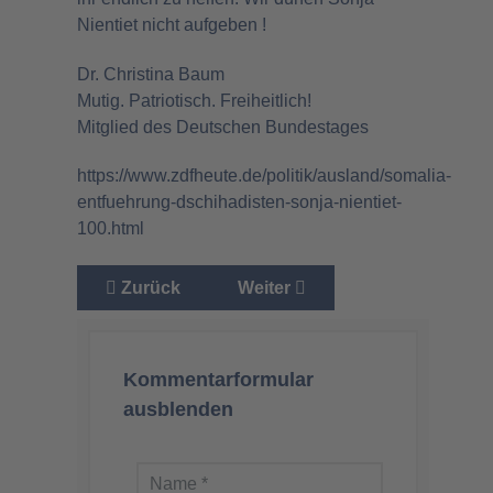
Nientiet nicht aufgeben !
Dr. Christina Baum
Mutig. Patriotisch. Freiheitlich!
Mitglied des Deutschen Bundestages
https://www.zdfheute.de/politik/ausland/somalia-
entfuehrung-dschihadisten-sonja-nientiet-
100.html
Vorheriger Beitrag: Der Kampf des ÖRR gegen un
Nächster Beitrag: Mein Besuch
Zurück
Weiter
Kommentarformular
ausblenden