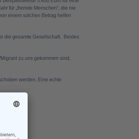
r beispielsweise 5.400 Euro für eine
hr für „fremde Menschen“, die nie
 von einem solchen Betrag helfen
ür die gesamte Gesellschaft.
Beides
ng/Migrant zu uns gekommen sind,
schoben werden. Eine echte