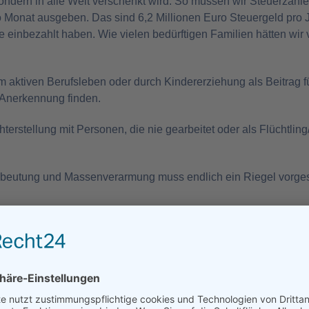
ondern in alle Welt verschenkt wird. So müssen wir Steuerzahle
Monat ausgeben. Das sind 6,2 Millionen Euro Steuergeld pro Ja
 einbezahlt haben. Wie vielen bedürftigen Familien hätten wir
m aktiven Berufsleben oder durch Kindererziehung als Beitrag f
Anerkennung finden.
hterstellung mit Personen, die nie gearbeitet oder als Flüchtli
usbeutung und Massenverarmung muss endlich ein Riegel vorge
w.wochenblick.at