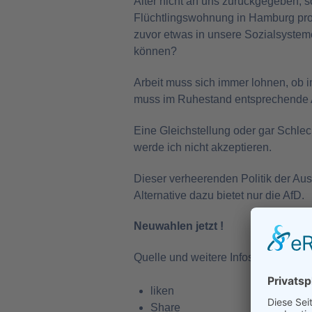
Alter nicht an uns zurückgegeben, s
Flüchtlingswohnung in Hamburg pro 
zuvor etwas in unsere Sozialsysteme
können?
Arbeit muss sich immer lohnen, ob i
muss im Ruhestand entsprechende 
Eine Gleichstellung oder gar Schlec
werde ich nicht akzeptieren.
Dieser verheerenden Politik der A
Alternative dazu bietet nur die AfD.
Neuwahlen jetzt !
Quelle und weitere Infos:
https://ww
liken
Share