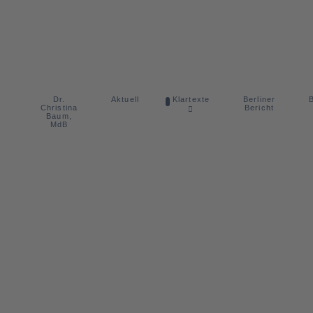
Dr.
Berliner
Aktuell
Klartexte
B
Christina
Bericht
Baum,
MdB