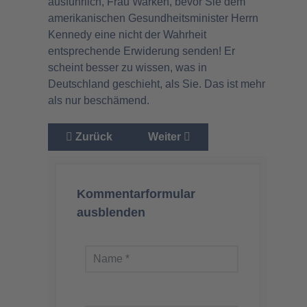
ausführlich, Frau Warken, bevor Sie dem
amerikanischen Gesundheitsminister Herrn
Kennedy eine nicht der Wahrheit
entsprechende Erwiderung senden! Er
scheint besser zu wissen, was in
Deutschland geschieht, als Sie. Das ist mehr
als nur beschämend.
Vorheriger Beitrag: Im Gesundheitsausschus
Nächster Beitrag: Warkens Zurü
Zurück
Weiter
Kommentarformular
ausblenden