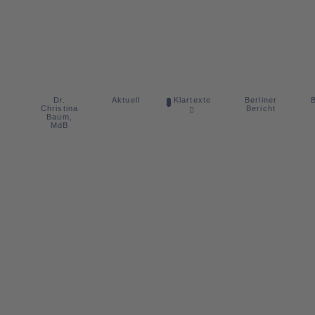
Dr.
Berliner
Aktuell
Klartexte
B
Christina
Bericht
Baum,
MdB