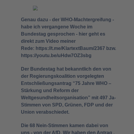
Genau dazu - der
WHO-Machtergreifung
-
habe ich vergangene Woche im
Bundestag gesprochen - hier geht es
direkt zum Video meiner
Rede:
https://t.me/KlartextBaum/2367
bzw.
https://youtu.be/uHdw7OZ3sbg
Der Bundestag
hat bekanntlich den
von
der Regierungskoalition vorgelegten
Entschließungsantrag
“75 Jahre WHO –
Stärkung und Reform der
Weltgesundheitsorganisation” mit 497 Ja-
Stimmen von SPD, Grünen, FDP und der
Union verabschiedet.
Die 68 Nein-Stimmen kamen dabei von
uns - von der AfD. Wir haben den Antrag ,