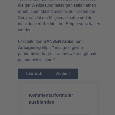
die der Weltgesundheitsorganisation einen
erheblichen Machtzuwachs auf Kosten der
Souveränität der Mitgliedsstaaten und der
individuellen Rechte ihrer Bürger verschaffen
werden.
Lest bitte den
GANZEN Artikel auf
Ansage.org
https://ansage.org/who-
pandemievertrag-die-ampel-will-die-globale-
gesundheitsdiktatur/
Vorheriger Beitrag: In einem Krieg gibt es bei
Nächster Beitrag: Ersetzungsm
Zurück
Weiter
Kommentarformular
ausblenden