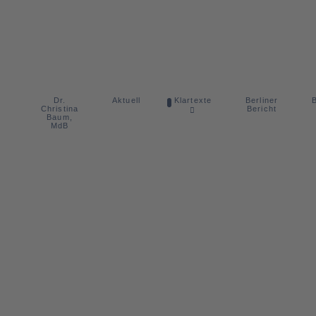
Dr.
Berliner
Aktuell
Klartexte
B
Christina
Bericht
Baum,
MdB