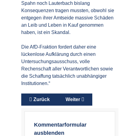
Spahn noch Lauterbach bislang
Konsequenzen tragen mussten, obwohl sie
entgegen ihrer Amtseide massive Schäden
an Leib und Leben in Kauf genommen
haben, ist ein Skandal.
Die AfD-Fraktion fordert daher eine
lückenlose Aufklärung durch einen
Untersuchungsausschuss, volle
Rechenschaft aller Verantwortlichen sowie
die Schaffung tatsächlich unabhängiger
Institutionen.“
Vorheriger Beitrag: Verfahrenseinstellung ge
Nächster Beitrag: Transparenz 
Zurück
Weiter
Kommentarformular
ausblenden