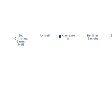
Dr.
Berliner
Aktuell
Klartexte
B
Christina
Bericht
Baum,
MdB