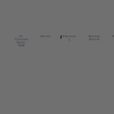
Dr.
Berliner
Aktuell
Klartexte
B
Christina
Bericht
Baum,
MdB