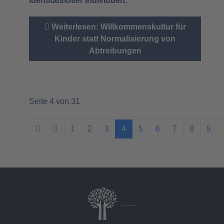
identitätsloser Individuen.
Weiterlesen: Willkommenskultur für
Kinder statt Normalisierung von
Abtreibungen
Seite 4 von 31
1
2
3
4
5
6
7
8
9
Dr. Christina Baum