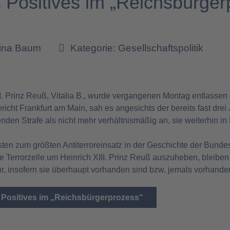
s Positives im „Reichsbürge
tina Baum
Kategorie:
Gesellschaftspolitik
5
II. Prinz Reuß, Vitalia B., wurde vergangenen Montag entlasse
icht Frankfurt am Main, sah es angesichts der bereits fast dre
den Strafe als nicht mehr verhältnismäßig an, sie weiterhin in 
ten zum größten Antiterroreinsatz in der Geschichte der Bund
 Terrorzelle um Heinrich XIII. Prinz Reuß auszuheben, bleiben 
hr, insofern sie überhaupt vorhanden sind bzw. jemals vorhande
s Positives im „Reichsbürgerprozess“