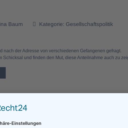
tina Baum
Kategorie:
Gesellschaftspolitik
5
und nach der Adresse von verschiedenen Gefangenen gefragt.
 Schicksal und finden den Mut, diese Anteilnahme auch zu zei
rt-Meisterklasse der Bundes