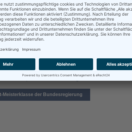
tina Baum
Kategorie:
Gesellschaftspolitik
5
der Bundesregierung jeden
d diese fast immer so nichtssagend wie die Antwort auf meine f
avon, dass Windkraftanlagen durch Abrieb zu erhöhten PFAS-W
Maßnahmen plant sie zur Minimierung?“
rt-Meisterklasse der Bundesregierung