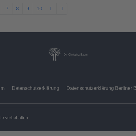
7
8
9
10
Dr. Christina Baum
um
Datenschutzerklärung
Datenschutzerklärung Berliner B
te vorbehalten.