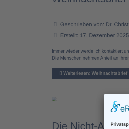
Geschrieben von:
Dr. Chris
Erstellt: 17. Dezember 202
Immer wieder werde ich kontaktiert 
Die Menschen nehmen Anteil an ihrem
Weiterlesen: Weihnachtsbrief
Die Nicht-Antwo