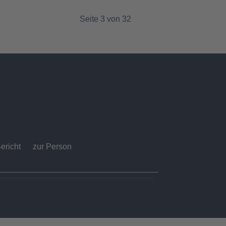
Seite 3 von 32
ericht
zur Person