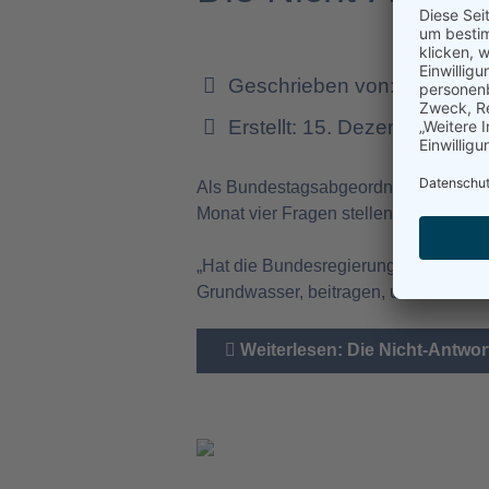
Geschrieben von:
Dr. Chris
Erstellt: 15. Dezember 202
Als Bundestagsabgeordnete darf ich 
Monat vier Fragen stellen. Leider sin
„Hat die Bundesregierung Kenntnis d
Grundwasser, beitragen, und welche 
Weiterlesen: Die Nicht-Antwo