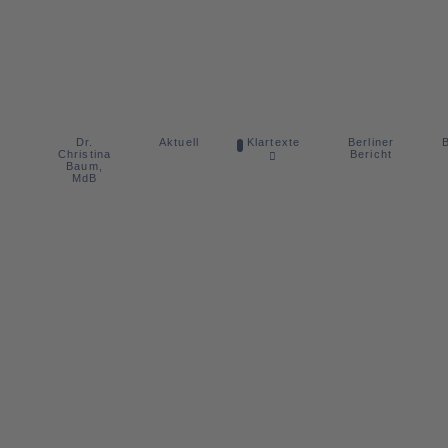
Dr.
Berliner
Aktuell
Klartexte
B
Christina
Bericht
Baum,
MdB